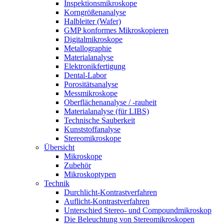
Inspektionsmikroskope
Korngrößenanalyse
Halbleiter (Wafer)
GMP konformes Mikroskopieren
Digitalmikroskope
Metallographie
Materialanalyse
Elektronikfertigung
Dental-Labor
Porositätsanalyse
Messmikroskope
Oberflächenanalyse / -rauheit
Materialanalyse (für LIBS)
Technische Sauberkeit
Kunststoffanalyse
Stereomikroskope
Übersicht
Mikroskope
Zubehör
Mikroskoptypen
Technik
Durchlicht-Kontrastverfahren
Auflicht-Kontrastverfahren
Unterschied Stereo- und Compoundmikroskop
Die Beleuchtung von Stereomikroskopen