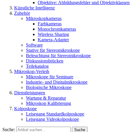
Objektive: Abbildungsfehler und Objektivklassen
Künstliche Intelligenz
Zubehör
Mikroskopkameras
Farbkameras
Monochromkameras
Wireless Sharing
Kamera-Adapter
Software
Stative für Stereomikroskope
Beleuchtung für Stereomikroskope
Diskussionsbrücken
Teilekatalog
Mikroskop-Verleih
Mikroskope für Seminare
Industrie- und Digitalmikroskope
Biologische Mikroskope
Dienstleistungen
Wartung & Reparatur
Mikroskop Kalibrierung
Kolposkope
Leisegang Standardkolposkope
Leisegang Videokolposkope
Suche:
Suche