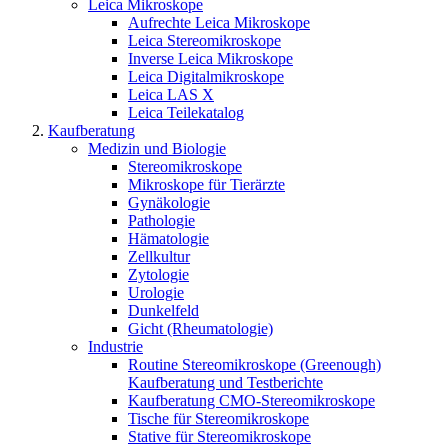
Leica Mikroskope
Aufrechte Leica Mikroskope
Leica Stereomikroskope
Inverse Leica Mikroskope
Leica Digitalmikroskope
Leica LAS X
Leica Teilekatalog
Kaufberatung
Medizin und Biologie
Stereomikroskope
Mikroskope für Tierärzte
Gynäkologie
Pathologie
Hämatologie
Zellkultur
Zytologie
Urologie
Dunkelfeld
Gicht (Rheumatologie)
Industrie
Routine Stereomikroskope (Greenough)
Kaufberatung und Testberichte
Kaufberatung CMO-Stereomikroskope
Tische für Stereomikroskope
Stative für Stereomikroskope