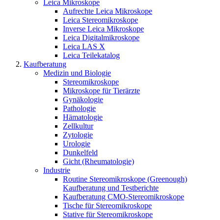
Leica Mikroskope
Aufrechte Leica Mikroskope
Leica Stereomikroskope
Inverse Leica Mikroskope
Leica Digitalmikroskope
Leica LAS X
Leica Teilekatalog
Kaufberatung
Medizin und Biologie
Stereomikroskope
Mikroskope für Tierärzte
Gynäkologie
Pathologie
Hämatologie
Zellkultur
Zytologie
Urologie
Dunkelfeld
Gicht (Rheumatologie)
Industrie
Routine Stereomikroskope (Greenough)
Kaufberatung und Testberichte
Kaufberatung CMO-Stereomikroskope
Tische für Stereomikroskope
Stative für Stereomikroskope