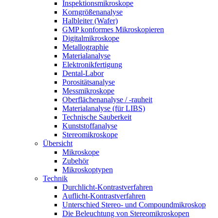
Inspektionsmikroskope
Korngrößenanalyse
Halbleiter (Wafer)
GMP konformes Mikroskopieren
Digitalmikroskope
Metallographie
Materialanalyse
Elektronikfertigung
Dental-Labor
Porositätsanalyse
Messmikroskope
Oberflächenanalyse / -rauheit
Materialanalyse (für LIBS)
Technische Sauberkeit
Kunststoffanalyse
Stereomikroskope
Übersicht
Mikroskope
Zubehör
Mikroskoptypen
Technik
Durchlicht-Kontrastverfahren
Auflicht-Kontrastverfahren
Unterschied Stereo- und Compoundmikroskop
Die Beleuchtung von Stereomikroskopen