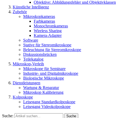
Objektive: Abbildungsfehler und Objektivklassen
Künstliche Intelligenz
Zubehör
Mikroskopkameras
Farbkameras
Monochromkameras
Wireless Sharing
Kamera-Adapter
Software
Stative für Stereomikroskope
Beleuchtung für Stereomikroskope
Diskussionsbrücken
Teilekatalog
Mikroskop-Verleih
Mikroskope für Seminare
Industrie- und Digitalmikroskope
Biologische Mikroskope
Dienstleistungen
Wartung & Reparatur
Mikroskop Kalibrierung
Kolposkope
Leisegang Standardkolposkope
Leisegang Videokolposkope
Suche:
Suche