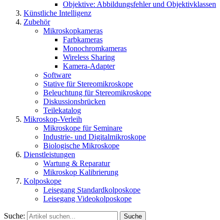
Objektive: Abbildungsfehler und Objektivklassen
Künstliche Intelligenz
Zubehör
Mikroskopkameras
Farbkameras
Monochromkameras
Wireless Sharing
Kamera-Adapter
Software
Stative für Stereomikroskope
Beleuchtung für Stereomikroskope
Diskussionsbrücken
Teilekatalog
Mikroskop-Verleih
Mikroskope für Seminare
Industrie- und Digitalmikroskope
Biologische Mikroskope
Dienstleistungen
Wartung & Reparatur
Mikroskop Kalibrierung
Kolposkope
Leisegang Standardkolposkope
Leisegang Videokolposkope
Suche:
Suche