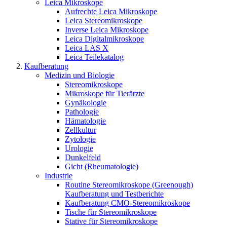
Leica Mikroskope
Aufrechte Leica Mikroskope
Leica Stereomikroskope
Inverse Leica Mikroskope
Leica Digitalmikroskope
Leica LAS X
Leica Teilekatalog
Kaufberatung
Medizin und Biologie
Stereomikroskope
Mikroskope für Tierärzte
Gynäkologie
Pathologie
Hämatologie
Zellkultur
Zytologie
Urologie
Dunkelfeld
Gicht (Rheumatologie)
Industrie
Routine Stereomikroskope (Greenough)
Kaufberatung und Testberichte
Kaufberatung CMO-Stereomikroskope
Tische für Stereomikroskope
Stative für Stereomikroskope