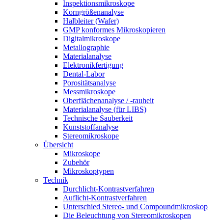
Inspektionsmikroskope
Korngrößenanalyse
Halbleiter (Wafer)
GMP konformes Mikroskopieren
Digitalmikroskope
Metallographie
Materialanalyse
Elektronikfertigung
Dental-Labor
Porositätsanalyse
Messmikroskope
Oberflächenanalyse / -rauheit
Materialanalyse (für LIBS)
Technische Sauberkeit
Kunststoffanalyse
Stereomikroskope
Übersicht
Mikroskope
Zubehör
Mikroskoptypen
Technik
Durchlicht-Kontrastverfahren
Auflicht-Kontrastverfahren
Unterschied Stereo- und Compoundmikroskop
Die Beleuchtung von Stereomikroskopen