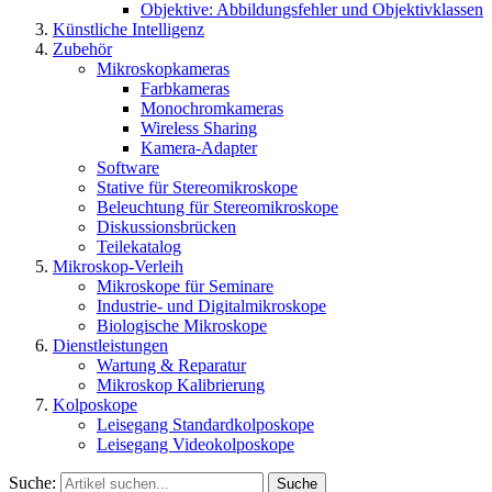
Objektive: Abbildungsfehler und Objektivklassen
Künstliche Intelligenz
Zubehör
Mikroskopkameras
Farbkameras
Monochromkameras
Wireless Sharing
Kamera-Adapter
Software
Stative für Stereomikroskope
Beleuchtung für Stereomikroskope
Diskussionsbrücken
Teilekatalog
Mikroskop-Verleih
Mikroskope für Seminare
Industrie- und Digitalmikroskope
Biologische Mikroskope
Dienstleistungen
Wartung & Reparatur
Mikroskop Kalibrierung
Kolposkope
Leisegang Standardkolposkope
Leisegang Videokolposkope
Suche:
Suche