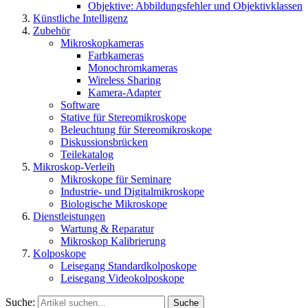
Objektive: Abbildungsfehler und Objektivklassen
Künstliche Intelligenz
Zubehör
Mikroskopkameras
Farbkameras
Monochromkameras
Wireless Sharing
Kamera-Adapter
Software
Stative für Stereomikroskope
Beleuchtung für Stereomikroskope
Diskussionsbrücken
Teilekatalog
Mikroskop-Verleih
Mikroskope für Seminare
Industrie- und Digitalmikroskope
Biologische Mikroskope
Dienstleistungen
Wartung & Reparatur
Mikroskop Kalibrierung
Kolposkope
Leisegang Standardkolposkope
Leisegang Videokolposkope
Suche:
Suche