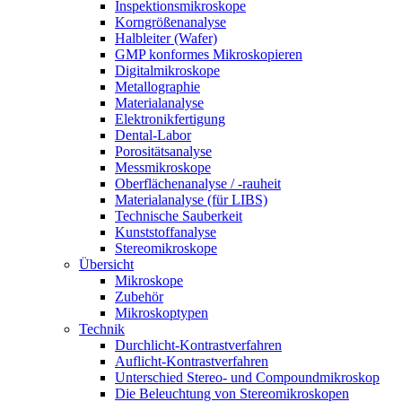
Inspektionsmikroskope
Korngrößenanalyse
Halbleiter (Wafer)
GMP konformes Mikroskopieren
Digitalmikroskope
Metallographie
Materialanalyse
Elektronikfertigung
Dental-Labor
Porositätsanalyse
Messmikroskope
Oberflächenanalyse / -rauheit
Materialanalyse (für LIBS)
Technische Sauberkeit
Kunststoffanalyse
Stereomikroskope
Übersicht
Mikroskope
Zubehör
Mikroskoptypen
Technik
Durchlicht-Kontrastverfahren
Auflicht-Kontrastverfahren
Unterschied Stereo- und Compoundmikroskop
Die Beleuchtung von Stereomikroskopen