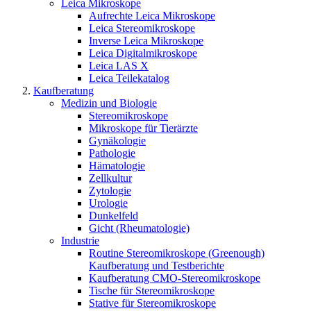
Leica Mikroskope
Aufrechte Leica Mikroskope
Leica Stereomikroskope
Inverse Leica Mikroskope
Leica Digitalmikroskope
Leica LAS X
Leica Teilekatalog
Kaufberatung
Medizin und Biologie
Stereomikroskope
Mikroskope für Tierärzte
Gynäkologie
Pathologie
Hämatologie
Zellkultur
Zytologie
Urologie
Dunkelfeld
Gicht (Rheumatologie)
Industrie
Routine Stereomikroskope (Greenough)
Kaufberatung und Testberichte
Kaufberatung CMO-Stereomikroskope
Tische für Stereomikroskope
Stative für Stereomikroskope