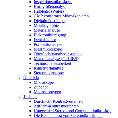
Inspektionsmikroskope
Korngrößenanalyse
Halbleiter (Wafer)
GMP konformes Mikroskopieren
Digitalmikroskope
Metallographie
Materialanalyse
Elektronikfertigung
Dental-Labor
Porositätsanalyse
Messmikroskope
Oberflächenanalyse / -rauheit
Materialanalyse (für LIBS)
Technische Sauberkeit
Kunststoffanalyse
Stereomikroskope
Übersicht
Mikroskope
Zubehör
Mikroskoptypen
Technik
Durchlicht-Kontrastverfahren
Auflicht-Kontrastverfahren
Unterschied Stereo- und Compoundmikroskop
Die Beleuchtung von Stereomikroskopen