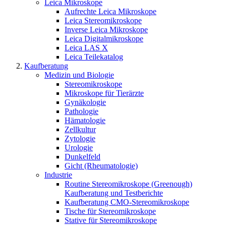
Leica Mikroskope
Aufrechte Leica Mikroskope
Leica Stereomikroskope
Inverse Leica Mikroskope
Leica Digitalmikroskope
Leica LAS X
Leica Teilekatalog
Kaufberatung
Medizin und Biologie
Stereomikroskope
Mikroskope für Tierärzte
Gynäkologie
Pathologie
Hämatologie
Zellkultur
Zytologie
Urologie
Dunkelfeld
Gicht (Rheumatologie)
Industrie
Routine Stereomikroskope (Greenough)
Kaufberatung und Testberichte
Kaufberatung CMO-Stereomikroskope
Tische für Stereomikroskope
Stative für Stereomikroskope