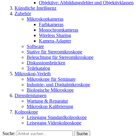
Objektive: Abbildungsfehler und Objektivklassen
Künstliche Intelligenz
Zubehör
Mikroskopkameras
Farbkameras
Monochromkameras
Wireless Sharing
Kamera-Adapter
Software
Stative für Stereomikroskope
Beleuchtung für Stereomikroskope
Diskussionsbrücken
Teilekatalog
Mikroskop-Verleih
Mikroskope für Seminare
Industrie- und Digitalmikroskope
Biologische Mikroskope
Dienstleistungen
Wartung & Reparatur
Mikroskop Kalibrierung
Kolposkope
Leisegang Standardkolposkope
Leisegang Videokolposkope
Suche:
Suche