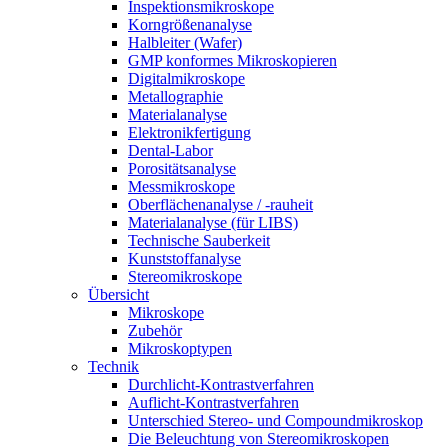
Inspektionsmikroskope
Korngrößenanalyse
Halbleiter (Wafer)
GMP konformes Mikroskopieren
Digitalmikroskope
Metallographie
Materialanalyse
Elektronikfertigung
Dental-Labor
Porositätsanalyse
Messmikroskope
Oberflächenanalyse / -rauheit
Materialanalyse (für LIBS)
Technische Sauberkeit
Kunststoffanalyse
Stereomikroskope
Übersicht
Mikroskope
Zubehör
Mikroskoptypen
Technik
Durchlicht-Kontrastverfahren
Auflicht-Kontrastverfahren
Unterschied Stereo- und Compoundmikroskop
Die Beleuchtung von Stereomikroskopen