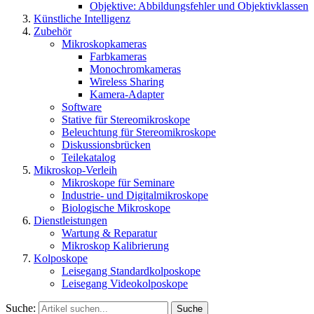
Objektive: Abbildungsfehler und Objektivklassen
Künstliche Intelligenz
Zubehör
Mikroskopkameras
Farbkameras
Monochromkameras
Wireless Sharing
Kamera-Adapter
Software
Stative für Stereomikroskope
Beleuchtung für Stereomikroskope
Diskussionsbrücken
Teilekatalog
Mikroskop-Verleih
Mikroskope für Seminare
Industrie- und Digitalmikroskope
Biologische Mikroskope
Dienstleistungen
Wartung & Reparatur
Mikroskop Kalibrierung
Kolposkope
Leisegang Standardkolposkope
Leisegang Videokolposkope
Suche:
Suche