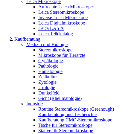
Leica Mikroskope
Aufrechte Leica Mikroskope
Leica Stereomikroskope
Inverse Leica Mikroskope
Leica Digitalmikroskope
Leica LAS X
Leica Teilekatalog
Kaufberatung
Medizin und Biologie
Stereomikroskope
Mikroskope für Tierärzte
Gynäkologie
Pathologie
Hämatologie
Zellkultur
Zytologie
Urologie
Dunkelfeld
Gicht (Rheumatologie)
Industrie
Routine Stereomikroskope (Greenough)
Kaufberatung und Testberichte
Kaufberatung CMO-Stereomikroskope
Tische für Stereomikroskope
Stative für Stereomikroskope