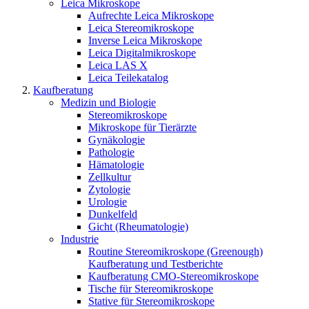
Leica Mikroskope
Aufrechte Leica Mikroskope
Leica Stereomikroskope
Inverse Leica Mikroskope
Leica Digitalmikroskope
Leica LAS X
Leica Teilekatalog
Kaufberatung
Medizin und Biologie
Stereomikroskope
Mikroskope für Tierärzte
Gynäkologie
Pathologie
Hämatologie
Zellkultur
Zytologie
Urologie
Dunkelfeld
Gicht (Rheumatologie)
Industrie
Routine Stereomikroskope (Greenough)
Kaufberatung und Testberichte
Kaufberatung CMO-Stereomikroskope
Tische für Stereomikroskope
Stative für Stereomikroskope