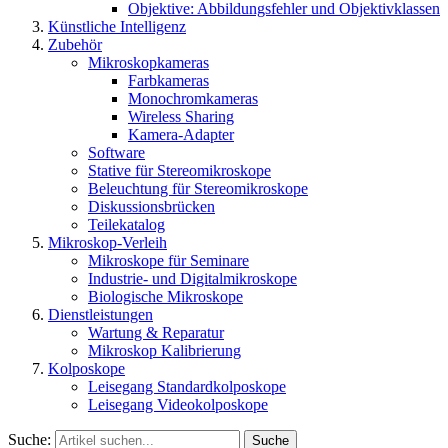
Objektive: Abbildungsfehler und Objektivklassen
Künstliche Intelligenz
Zubehör
Mikroskopkameras
Farbkameras
Monochromkameras
Wireless Sharing
Kamera-Adapter
Software
Stative für Stereomikroskope
Beleuchtung für Stereomikroskope
Diskussionsbrücken
Teilekatalog
Mikroskop-Verleih
Mikroskope für Seminare
Industrie- und Digitalmikroskope
Biologische Mikroskope
Dienstleistungen
Wartung & Reparatur
Mikroskop Kalibrierung
Kolposkope
Leisegang Standardkolposkope
Leisegang Videokolposkope
Suche:
Suche