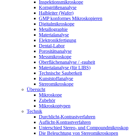
Inspektionsmikroskope
Korngrößenanalyse
Halbleiter (Wafer)
GMP konformes Mikroskopieren
Digitalmikroskope
Metallographie
Materialanalyse
Elektronikfertigung
Dental-Labor
Porositätsanalyse
Messmikroskope
Oberflächenanalyse / -rauheit
Materialanalyse (für LIBS)
Technische Sauberkeit
Kunststoffanalyse
Stereomikroskope
Übersicht
Mikroskope
Zubehör
Mikroskoptypen
Technik
Durchlicht-Kontrastverfahren
Auflicht-Kontrastverfahren
Unterschied Stereo- und Compoundmikroskop
Die Beleuchtung von Stereomikroskopen