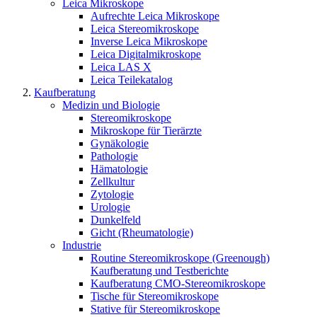
Leica Mikroskope
Aufrechte Leica Mikroskope
Leica Stereomikroskope
Inverse Leica Mikroskope
Leica Digitalmikroskope
Leica LAS X
Leica Teilekatalog
Kaufberatung
Medizin und Biologie
Stereomikroskope
Mikroskope für Tierärzte
Gynäkologie
Pathologie
Hämatologie
Zellkultur
Zytologie
Urologie
Dunkelfeld
Gicht (Rheumatologie)
Industrie
Routine Stereomikroskope (Greenough)
Kaufberatung und Testberichte
Kaufberatung CMO-Stereomikroskope
Tische für Stereomikroskope
Stative für Stereomikroskope