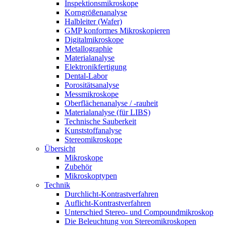
Inspektionsmikroskope
Korngrößenanalyse
Halbleiter (Wafer)
GMP konformes Mikroskopieren
Digitalmikroskope
Metallographie
Materialanalyse
Elektronikfertigung
Dental-Labor
Porositätsanalyse
Messmikroskope
Oberflächenanalyse / -rauheit
Materialanalyse (für LIBS)
Technische Sauberkeit
Kunststoffanalyse
Stereomikroskope
Übersicht
Mikroskope
Zubehör
Mikroskoptypen
Technik
Durchlicht-Kontrastverfahren
Auflicht-Kontrastverfahren
Unterschied Stereo- und Compoundmikroskop
Die Beleuchtung von Stereomikroskopen