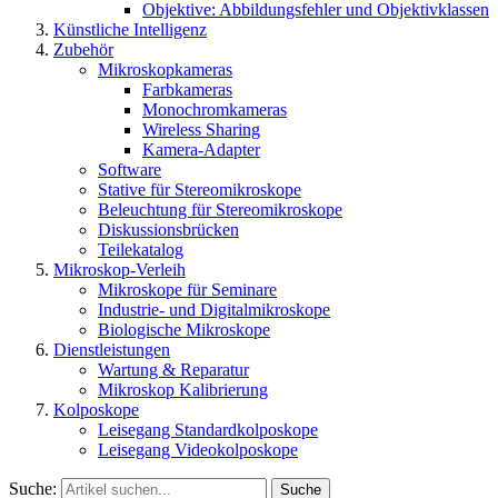
Objektive: Abbildungsfehler und Objektivklassen
Künstliche Intelligenz
Zubehör
Mikroskopkameras
Farbkameras
Monochromkameras
Wireless Sharing
Kamera-Adapter
Software
Stative für Stereomikroskope
Beleuchtung für Stereomikroskope
Diskussionsbrücken
Teilekatalog
Mikroskop-Verleih
Mikroskope für Seminare
Industrie- und Digitalmikroskope
Biologische Mikroskope
Dienstleistungen
Wartung & Reparatur
Mikroskop Kalibrierung
Kolposkope
Leisegang Standardkolposkope
Leisegang Videokolposkope
Suche:
Suche