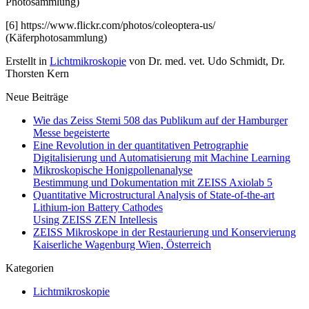
Photosammlung)
[6] https://www.flickr.com/photos/coleoptera-us/
(Käferphotosammlung)
Erstellt in
Lichtmikroskopie
von Dr. med. vet. Udo Schmidt, Dr.
Thorsten Kern
Neue Beiträge
Wie das Zeiss Stemi 508 das Publikum auf der Hamburger
Messe begeisterte
Eine Revolution in der quantitativen Petrographie
Digitalisierung und Automatisierung mit Machine Learning
Mikroskopische Honigpollenanalyse
Bestimmung und Dokumentation mit ZEISS Axiolab 5
Quantitative Microstructural Analysis of State-of-the-art
Lithium-ion Battery Cathodes
Using ZEISS ZEN Intellesis
ZEISS Mikroskope in der Restaurierung und Konservierung
Kaiserliche Wagenburg Wien, Österreich
Kategorien
Lichtmikroskopie