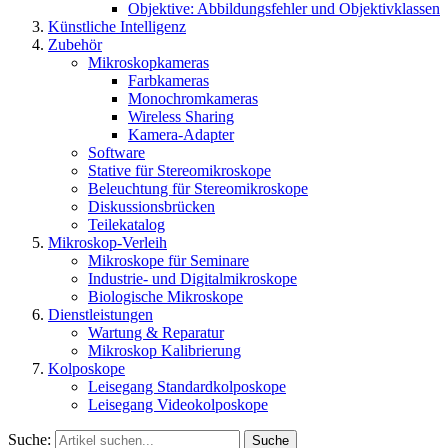
Objektive: Abbildungsfehler und Objektivklassen
Künstliche Intelligenz
Zubehör
Mikroskopkameras
Farbkameras
Monochromkameras
Wireless Sharing
Kamera-Adapter
Software
Stative für Stereomikroskope
Beleuchtung für Stereomikroskope
Diskussionsbrücken
Teilekatalog
Mikroskop-Verleih
Mikroskope für Seminare
Industrie- und Digitalmikroskope
Biologische Mikroskope
Dienstleistungen
Wartung & Reparatur
Mikroskop Kalibrierung
Kolposkope
Leisegang Standardkolposkope
Leisegang Videokolposkope
Suche:
Suche