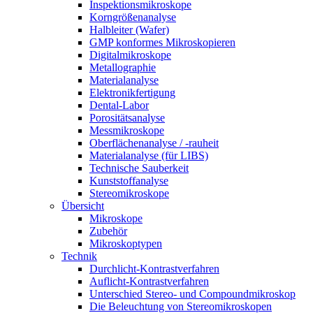
Inspektionsmikroskope
Korngrößenanalyse
Halbleiter (Wafer)
GMP konformes Mikroskopieren
Digitalmikroskope
Metallographie
Materialanalyse
Elektronikfertigung
Dental-Labor
Porositätsanalyse
Messmikroskope
Oberflächenanalyse / -rauheit
Materialanalyse (für LIBS)
Technische Sauberkeit
Kunststoffanalyse
Stereomikroskope
Übersicht
Mikroskope
Zubehör
Mikroskoptypen
Technik
Durchlicht-Kontrastverfahren
Auflicht-Kontrastverfahren
Unterschied Stereo- und Compoundmikroskop
Die Beleuchtung von Stereomikroskopen