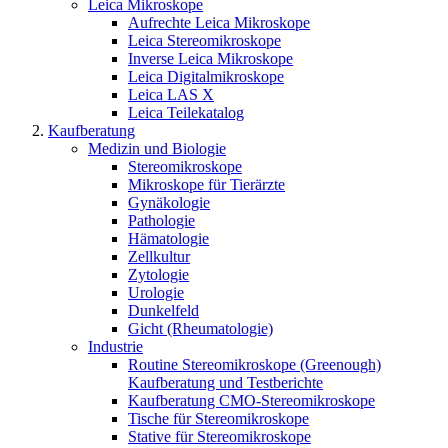
Leica Mikroskope
Aufrechte Leica Mikroskope
Leica Stereomikroskope
Inverse Leica Mikroskope
Leica Digitalmikroskope
Leica LAS X
Leica Teilekatalog
Kaufberatung
Medizin und Biologie
Stereomikroskope
Mikroskope für Tierärzte
Gynäkologie
Pathologie
Hämatologie
Zellkultur
Zytologie
Urologie
Dunkelfeld
Gicht (Rheumatologie)
Industrie
Routine Stereomikroskope (Greenough)
Kaufberatung und Testberichte
Kaufberatung CMO-Stereomikroskope
Tische für Stereomikroskope
Stative für Stereomikroskope