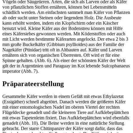
Vögeln oder Säugetieren. Arten, die sich als Larven oder als Käfer
von pflanzlichen Stoffen ernähren, können bei Lebensmitteln
schädlich werden. Am einfachsten sammelt man Käfer von Pflanzen
ab oder sucht unter Steinen oder liegendem Holz. Die Ausbeute
kann erhöht werden, indem ein Klopfschirm oder ein Käscher
benutzt wird. Kleine Käfer aus der Bodenstreu können mit Hilfe
eines Käfersiebes gewonnen werden. Mit Köderstoffen oder auch
mit Licht werden bestimmte Käferarten angelockt. Der etwa 2 bis 3
mm große Buckelkäfer (Gibbium psyllioides) aus der Familie der
Nagekäfer (Ptinidae) tritt oft in Altbauten auf. Käfer und Larven
ernähren sich von organischen Überresten. Oft wird er für eine
Spinne gehalten. (Abb. 6). Als einer der schönsten Käfer der Welt
gilt der in Argentinien und Paraguay im Kot lebende Sulcophanaeus
imperator (Abb. 7).
Präparateerstellung
Gesammelte Käfer werden in einem Gefäß mit etwas Ethylazetat
(Essigäther) schnell abgetötet. Danach werden die größeren Käfer
mit einer entomologischen Nadel im oberen Viertel der rechten
Flügeldecke genadelt und die kleineren Tiere auf Aufklebeplättchen
mit etwas Tapetenleim fixiert. Das Aufklebeplättchen wird ebenfalls
genadelt (Abb. 10). Die Beine werden in eine natürliche Stellung
gebracht. Der starre Chitinpanzer der Käfer sorgt dafür, dass das