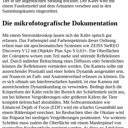
Tier in der angebrachten Stellung trocknet. Der Käfer wird mit
einem Fundortzettel und dem Artnamen versehen und in den
Sammlungskasten eingeordnet.
Die mikrofotografische Dokumentation
Mit einem Stereomikroskop lassen sich die Käfer optisch gut
erfassen. Das Farbenspiel und Farbenspektrum dieser Ordnung
erfasst man mit apochromatischen Systemen wie ZEISS SteREO
Discovery.V12 mit Objektiv Plan Apo S 0,63×. Die Oberflächen
der Coleoptera weisen zum Teil starke und störende Reflektionen
auf. Durch indirekte Beleuchtung eines Diffusors oder Seitenlichtes
können die Reflektionen vermieden werden. Die Kamera sollte mit
ausreichender Pixelzahl und einer hohen Dynamik ausgestattet sein,
um Nuancen im Farb- und Anatomieverlauf erfassen zu können. Da
es sich oftmals um Interferenzfarben handelt, ist eine Kamera mit
ausreichendem Dynamikumfang zu verwenden. Bedingt durch die
Körperform der Käfer reicht der Bereich der Schärfentiefe nicht aus,
um bei höheren Vergrößerungen oder größeren Käfern die Tiere
komplett tiefenscharf abzubilden. Mit Softwaremodulen wie
Enhanced Depth of Focus (EDF) wird ein scharfes Gesamtbild aus
einem Bilderstapel errechnet. Im Beobachten über die Okulare wird
das Präparat bei niedrigen Vergrößerungen positioniert. Vor weiteren
Schritten muss zudem die Oberfläche mit einem Marderpinsel von
eventuellen Staubpartikeln gereinigt werden, da diese zu Artefakten